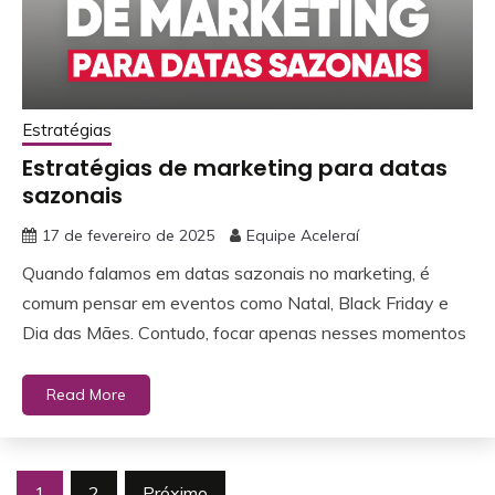
Estratégias
Estratégias de marketing para datas
sazonais
17 de fevereiro de 2025
Equipe Aceleraí
Quando falamos em datas sazonais no marketing, é
comum pensar em eventos como Natal, Black Friday e
Dia das Mães. Contudo, focar apenas nesses momentos
Read More
Navegação
1
2
Próximo