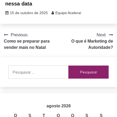
nessa data
15 de outubro de 2025
Equipe Aceleraí
Navegação
Previous:
Next:
Como se preparar para
O que é Marketing de
de
vender mais no Natal
Autoridade?
Post
Pesquisar
por:
agosto 2026
D
S
T
Q
Q
S
S