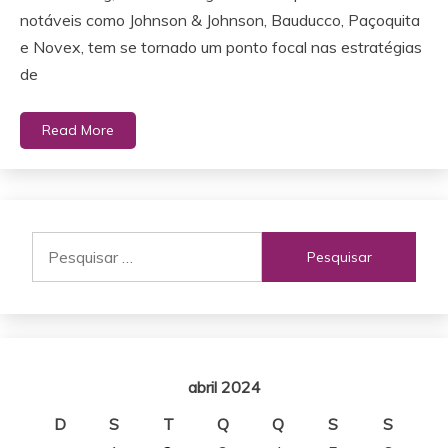
notáveis como Johnson & Johnson, Bauducco, Paçoquita
e Novex, tem se tornado um ponto focal nas estratégias
de
Read More
Pesquisar
por:
abril 2024
D
S
T
Q
Q
S
S