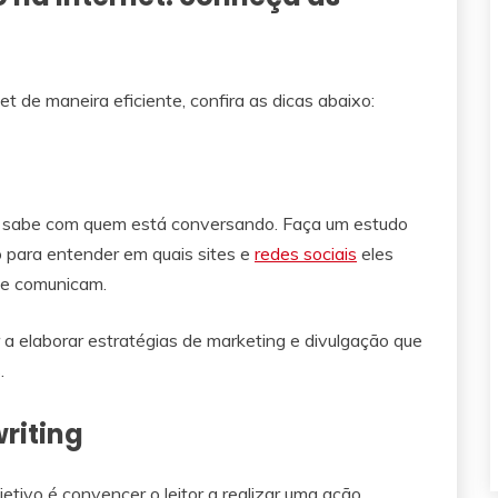
t de maneira eficiente, confira as dicas abaixo:
ão sabe com quem está conversando. Faça um estudo
 para entender em quais sites e
redes sociais
eles
 se comunicam.
a elaborar estratégias de marketing e divulgação que
.
writing
jetivo é convencer o leitor a realizar uma ação