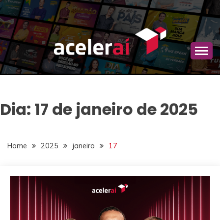
Skip
to
content
Estratégias de marketing de autoridade, campanhas
BLOG ACELERAÍ
com celebridades e planejamento comercial para
empresas que querem vender mais.
Dia:
17 de janeiro de 2025
Home
2025
janeiro
17