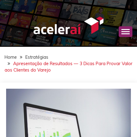
Skip
to
content
Estratégias de marketing de autoridade, campanhas
BLOG ACELERAÍ
com celebridades e planejamento comercial para
empresas que querem vender mais.
Home
Estratégias
Apresentação de Resultados — 3 Dicas Para Provar Valor
aos Clientes do Varejo